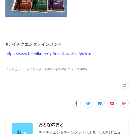
■テイチクエンタテインメント
https://www.teichiku.co.jp/teichiku/artist/yujiro/
インタビュー・ライブレポート
(
83
)
特集
(
65
)
ニュース
(
483
)
おとなのおと
テイチクエンタテインメントによる ”大人向け”ニュ