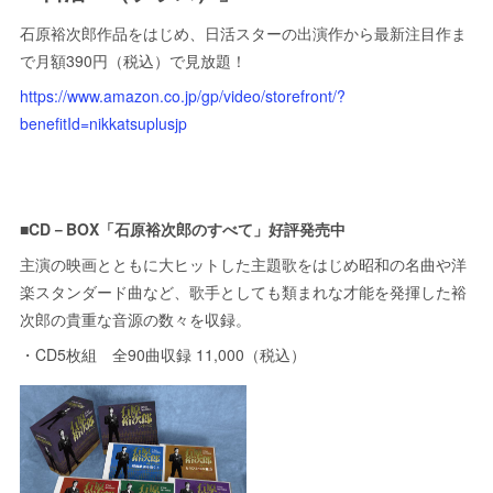
石原裕次郎作品をはじめ、日活スターの出演作から最新注目作ま
で月額390円（税込）で見放題！
https://www.amazon.co.jp/gp/video/storefront/?
benefitId=nikkatsuplusjp
■CD－BOX「石原裕次郎のすべて」好評発売中
主演の映画とともに大ヒットした主題歌をはじめ昭和の名曲や洋
楽スタンダード曲など、歌手としても類まれな才能を発揮した裕
次郎の貴重な音源の数々を収録。
・CD5枚組 全90曲収録 11,000（税込）