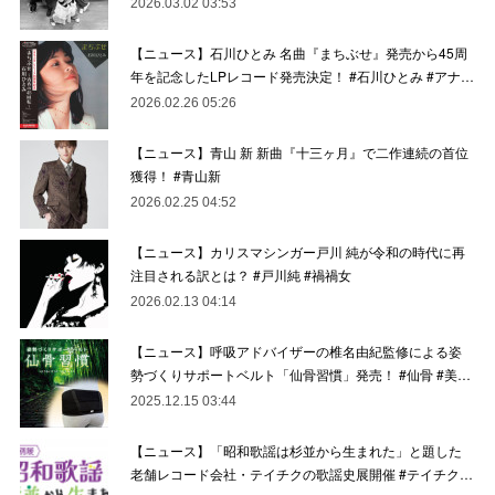
2026.03.02 03:53
【ニュース】石川ひとみ 名曲『まちぶせ』発売から45周
年を記念したLPレコード発売決定！ #石川ひとみ #アナ…
2026.02.26 05:26
【ニュース】青山 新 新曲『十三ヶ月』で二作連続の首位
獲得！ #青山新
2026.02.25 04:52
【ニュース】カリスマシンガー戸川 純が令和の時代に再
注目される訳とは？ #戸川純 #禍禍女
2026.02.13 04:14
【ニュース】呼吸アドバイザーの椎名由紀監修による姿
勢づくりサポートベルト「仙骨習慣」発売！ #仙骨 #美…
2025.12.15 03:44
【ニュース】「昭和歌謡は杉並から生まれた」と題した
老舗レコード会社・テイチクの歌謡史展開催 #テイチク…