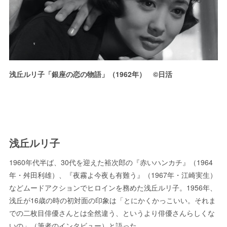
浅丘ルリ子「銀座の恋の物語」（1962年） ©日活
浅丘ルリ子
1960年代半ば、30代を迎えた裕次郎の『赤いハンカチ』（1964
年・舛田利雄）、『夜霧よ今夜も有難う』（1967年・江崎実生）
などムードアクションでヒロインを務めた浅丘ルリ子。1956年、
浅丘が16歳の時の初対面の印象は「とにかくかっこいい。それま
での二枚目俳優さんとは全然違う、というより俳優さんらしくな
いの」（筆者のインタビュー）と語った。