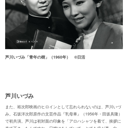
芦川いづみ「青年の樹」（1960年） ©日活
芦川いづみ
また、裕次郎映画のヒロインとして忘れられないのは、芦川いづ
み。石坂洋次郎原作の文芸作品『乳母車』（1956年・田坂具隆）
で初共演。芦川は初対面の印象を「アロハシャツを着て、挨拶に
来て下さったんですね。日焼けをしていて、とても歯が真っ白