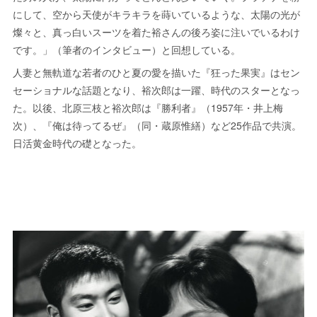
にして、空から天使がキラキラを蒔いているような、太陽の光が
燦々と、真っ白いスーツを着た裕さんの後ろ姿に注いでいるわけ
です。」（筆者のインタビュー）と回想している。
人妻と無軌道な若者のひと夏の愛を描いた『狂った果実』はセン
セーショナルな話題となり、裕次郎は一躍、時代のスターとなっ
た。以後、北原三枝と裕次郎は『勝利者』（1957年・井上梅
次）、『俺は待ってるぜ』（同・蔵原惟繕）など25作品で共演。
日活黄金時代の礎となった。