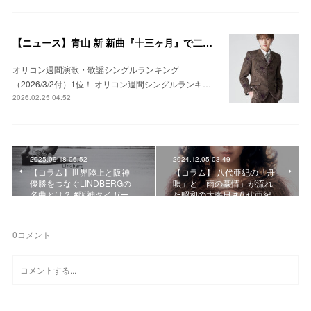
【ニュース】青山 新 新曲『十三ヶ月』で二作連続の首位獲得！ #青山新
オリコン週間演歌・歌謡シングルランキング
（2026/3/2付）1位！ オリコン週間シングルランキ…
2026.02.25 04:52
2025.09.18 06:52
2024.12.05 03:49
【コラム】世界陸上と阪神
【コラム】 八代亜紀の「舟
優勝をつなぐLINDBERGの
唄」と「雨の慕情」が流れ
名曲とは？ #阪神タイガー…
た昭和の大晦日 #八代亜紀…
0
コメント