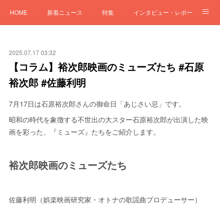
HOME
新着ニュース
特集
インタビュー・レポート
「LIFE and MUSIC」
2025.07.17 03:32
【コラム】裕次郎映画のミューズたち #石原
裕次郎 #佐藤利明
7月17日は石原裕次郎さんの御命日「あじさい忌」です。
昭和の時代を象徴する不世出の大スター石原裕次郎が出演した映
画を彩った、『ミューズ』たちをご紹介します。
裕次郎映画のミューズたち
佐藤利明（娯楽映画研究家・オトナの歌謡曲プロデューサー）