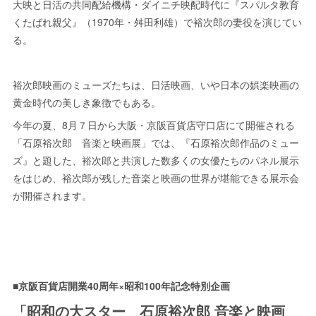
大映と日活の共同配給機構・ダイニチ映配時代に『スパルタ教育
くたばれ親父』（1970年・舛田利雄）で裕次郎の妻役を演じてい
る。
裕次郎映画のミューズたちは、日活映画、いや日本の娯楽映画の
黄金時代の美しき象徴でもある。
今年の夏、8月７日から大阪・京阪百貨店守口店にて開催される
「石原裕次郎 音楽と映画展」では、『石原裕次郎作品のミュー
ズ』と題した、裕次郎と共演した数多くの女優たちのパネル展示
をはじめ、裕次郎が残した音楽と映画の世界が堪能できる展示会
が開催されます。
■京阪百貨店開業40周年×昭和100年記念特別企画
「昭和の大スター 石原裕次郎 音楽と映画