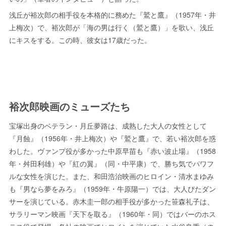
浅丘が裕次郎の相手役を本格的に務めた『鷲と鷹』（1957年・井
上梅次）で、裕次郎が「海の男は行く（鷲と鷹）」を歌い、浅丘
にキスをする。この時、彼女は17歳だった。
裕次郎映画のミューズたち
宝塚出身のベテラン・月丘夢路は、成熟した大人の女性として
『月蝕』（1956年・井上梅次）や『鷲と鷹』で、若い裕次郎を惑
わした。ヴァンプ役が多かった中原早苗も『赤い波止場』（1958
年・舛田利雄）や『紅の翼』（同・中平康）で、勝ち気でパワフ
ルな女性を演じた。また、和田浩治映画のヒロイン・清水まゆみ
も『男なら夢をみろ』（1959年・牛原陽一）では、大人びたダン
サーを演じている。赤木圭一郎の相手役が多かった笹森礼子は、
サラリーマン映画『天下を取る』（1960年・同）ではバーのホス