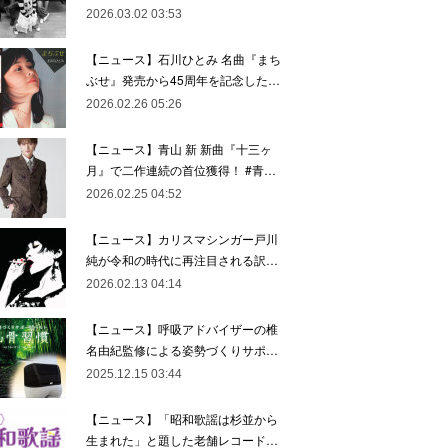
2026.03.02 03:53
【ニュース】石川ひとみ 名曲『まち
ぶせ』発売から45周年を記念した…
2026.02.26 05:26
【ニュース】青山 新 新曲『十三ヶ
月』で二作連続の首位獲得！ #青…
2026.02.25 04:52
【ニュース】カリスマシンガー戸川
純が令和の時代に再注目される訳…
2026.02.13 04:14
【ニュース】呼吸アドバイザーの椎
名由紀監修による姿勢づくりサポ…
2025.12.15 03:44
【ニュース】「昭和歌謡は杉並から
生まれた」と題した老舗レコード…