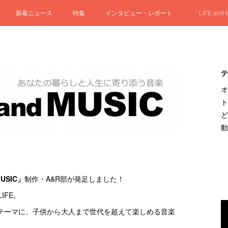
新着ニュース
特集
インタビュー・レポート
「LIFE and
テ
オ
ト
ど
動
MUSIC」
制作・A&R部が発足しました！
LIFE。
テーマに、子供から大人まで世代を超えて楽しめる音楽