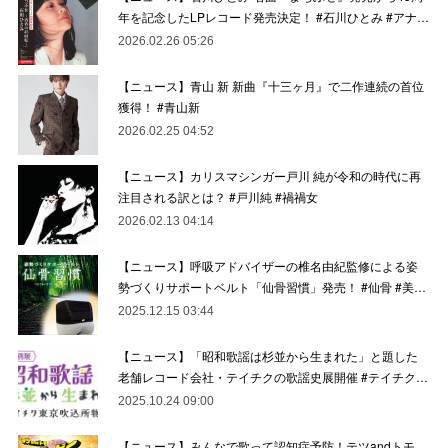
年を記念したLPレコード発売決定！ #石川ひとみ #アナ…
2026.02.26 05:26
【ニュース】青山 新 新曲『十三ヶ月』で二作連続の首位
獲得！ #青山新
2026.02.25 04:52
【ニュース】カリスマシンガー戸川 純が令和の時代に再
注目される訳とは？ #戸川純 #禍禍女
2026.02.13 04:14
【ニュース】呼吸アドバイザーの椎名由紀監修による姿
勢づくりサポートベルト「仙骨習慣」発売！ #仙骨 #美…
2025.12.15 03:44
【ニュース】「昭和歌謡は杉並から生まれた」と題した
老舗レコード会社・テイチクの歌謡史展開催 #テイチク…
2025.10.24 09:00
【ニュース】みんなで歌って認知症予防！テツandトモ