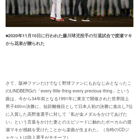
■2020年11月10日に行われた藤川球児投手の引退試合で渡瀬マキ
から花束が贈られた
さて、阪神ファンだけでなく野球ファンにもおなじみとなったこ
のLINDBERGの「every little thing every precious thing」という
曲は、今から34年前となる1991年に東京で開催された世界陸上
男子400ｍ決勝に、短距離種目として日本人初の決勝に進出し7位
に入賞した高野進選手に対して「私が金メダルをかけてあげた
い」という言葉をかけた妻とのエピソードに触れたボーカルの渡
瀬マキが感銘を受けたことから楽曲が生まれた。（当時のCDジ
ャケットは陸上選手がモチーフ）