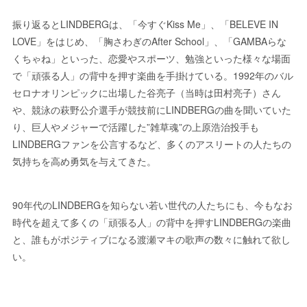
振り返るとLINDBERGは、「今すぐKiss Me」、「BELEVE IN
LOVE」をはじめ、「胸さわぎのAfter School」、「GAMBAらな
くちゃね」といった、恋愛やスポーツ、勉強といった様々な場面
で「頑張る人」の背中を押す楽曲を手掛けている。1992年のバル
セロナオリンピックに出場した谷亮子（当時は田村亮子）さん
や、競泳の萩野公介選手が競技前にLINDBERGの曲を聞いていた
り、巨人やメジャーで活躍した”雑草魂”の上原浩治投手も
LINDBERGファンを公言するなど、多くのアスリートの人たちの
気持ちを高め勇気を与えてきた。
90年代のLINDBERGを知らない若い世代の人たちにも、今もなお
時代を超えて多くの「頑張る人」の背中を押すLINDBERGの楽曲
と、誰もがポジティブになる渡瀬マキの歌声の数々に触れて欲し
い。