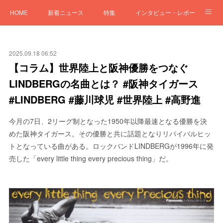
HOME
新着ニュース
特集
インタビュー・レポート
「LIFE and MUSIC」
2025.09.18 06:52
【コラム】世界陸上と阪神優勝をつなぐ
LINDBERGの名曲とは？ #阪神タイガース
#LINDBERG #藤川球児 #世界陸上 #高野進
今月の7日、2リーグ制となった1950年以降最速となる優勝を決
めた阪神タイガース。その優勝と共に話題となりリバイバルヒッ
トとなっている曲がある。ロックバンドLINDBERGが1996年に発
売した「every little thing every precious thing」だ。