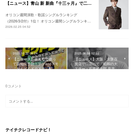
【ニュース】青山 新 新曲『十三ヶ月』で二作連続の首位獲得！ #青山新
オリコン週間演歌・歌謡シングルランキング
（2026/3/2付）1位！ オリコン週間シングルランキ…
2026.02.25 04:52
2025.10.22 06:24
2025.08.08 02:22
【ニュース】みんなで歌っ
【ニュース】大阪・京阪百
て認知症予防！テツandトモ
貨店守口店にて「昭和の大
「おんどくドクドク」配…
スター・石原裕次郎 音楽…
0
コメント
テイチクレコードナビ！