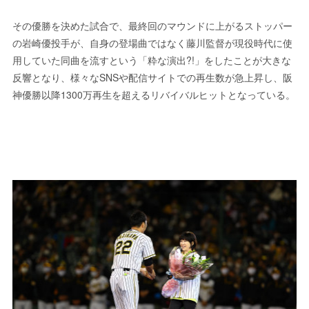
その優勝を決めた試合で、最終回のマウンドに上がるストッパー
の岩崎優投手が、自身の登場曲ではなく藤川監督が現役時代に使
用していた同曲を流すという「粋な演出?!」をしたことが大きな
反響となり、様々なSNSや配信サイトでの再生数が急上昇し、阪
神優勝以降1300万再生を超えるリバイバルヒットとなっている。