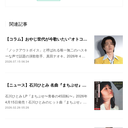
関連記事
【コラム】おやじ世代が今歌いたい“オトコウタ”！真田ナオキのロック演歌「陽が沈む前に…」がカラオケ好調！ #真田ナオキ #怒髪天
「ノックアウトボイス」と呼ばれる唯一無二のハスキ
ーな声で話題の演歌歌手、真田ナオキ。2026年４…
2026.07.15 06:34
【ニュース】石川ひとみ 名曲『まちぶせ』発売から45周年を記念したLPレコード発売決定！ #石川ひとみ #アナログレコード
石川ひとみ LP『まちぶせ〜青春の45回転〜』2026年
4月15日発売！石川ひとみのヒット曲『まちぶせ』…
2026.02.26 05:26