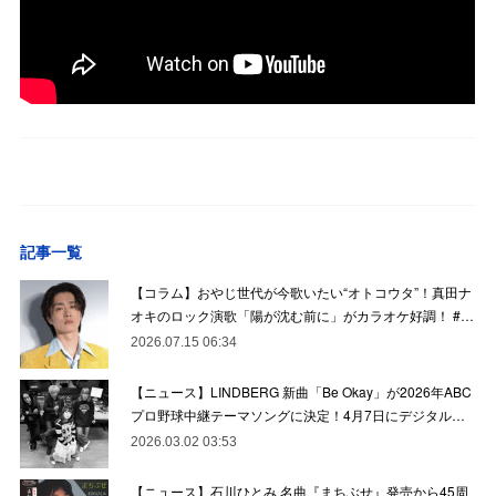
記事一覧
【コラム】おやじ世代が今歌いたい“オトコウタ”！真田ナ
オキのロック演歌「陽が沈む前に」がカラオケ好調！ #…
2026.07.15 06:34
【ニュース】LINDBERG 新曲「Be Okay」が2026年ABC
プロ野球中継テーマソングに決定！4月7日にデジタル…
2026.03.02 03:53
【ニュース】石川ひとみ 名曲『まちぶせ』発売から45周