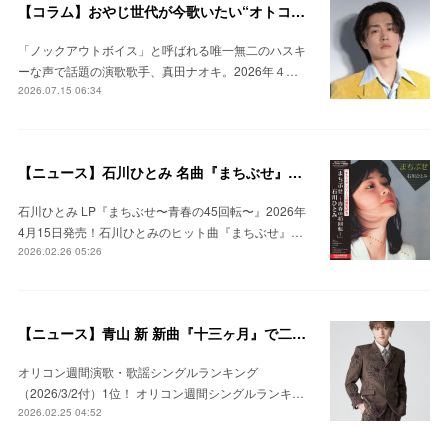
【コラム】おやじ世代が今歌いたい“オトコウタ”！真田ナオキのロック演歌「陽が沈む前に…」がカラオケ好調！ #真田ナオキ #怒髪天
「ノックアウトボイス」と呼ばれる唯一無二のハスキ
ーな声で話題の演歌歌手、真田ナオキ。2026年４…
2026.07.15 06:34
【ニュース】石川ひとみ 名曲『まちぶせ』発売から45周年を記念したLPレコード発売決定！ #石川ひとみ #アナログレコード
石川ひとみ LP『まちぶせ〜青春の45回転〜』2026年
4月15日発売！石川ひとみのヒット曲『まちぶせ』…
2026.02.26 05:26
【ニュース】青山 新 新曲『十三ヶ月』で二作連続の首位獲得！ #青山新
オリコン週間演歌・歌謡シングルランキング
（2026/3/2付）1位！ オリコン週間シングルランキ…
2026.02.25 04:52