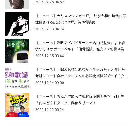
2026.02.25 04:52
【ニュース】カリスマシンガー戸川 純が令和の時代に再
注目される訳とは？ #戸川純 #禍禍女
2026.02.13 04:14
【ニュース】呼吸アドバイザーの椎名由紀監修による姿
勢づくりサポートベルト「仙骨習慣」発売！ #仙骨 #美…
2025.12.15 03:44
【ニュース】「昭和歌謡は杉並から生まれた」と題した
老舗レコード会社・テイチクの歌謡史展開催 #テイチク…
2025.10.24 09:00
【ニュース】みんなで歌って認知症予防！テツandトモ
「おんどくドクドク」配信リリース！
2025.10.22 06:24