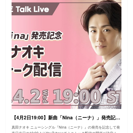
【4月2日19:00】新曲「Nina（ニーナ）」発売記念！真田ナオキ ミニトーク配信
真田ナオキ ニューシングル『Nina（ニーナ）』の発売を記念して発
売日当日の19:00よりYouTubeにてミニトーク配信の開催が決定！…