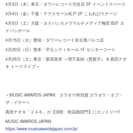
4月3日（木）東京・タワーレコード渋谷店 5F イベントスペース
4月4日（金）千葉・テラスモール松戸 2F こもれびステージ
4月5日（土）大阪・ヨドバシカメラマルチメディア梅田 B2F ヨ
ドバシホール
4月15日（火）愛知・タワーレコード名古屋パルコ店
4月20日（日）熊本・宇土シティモール 1F センターコート
4月26日（土）東京・新宿某所 ＜増子直純（怒髪天） & 真田ナオ
キ トークライブ＞
＜MUSIC AWARDS JAPAN カラオケ特別賞 カラオケ・オブ・
ザ・イヤー＞
真田ナオキ「２４６」が【演歌・歌謡曲部門】にエントリー!!
MUSIC AWARDS JAPAN
https://www.musicawardsjapan.com/ja/