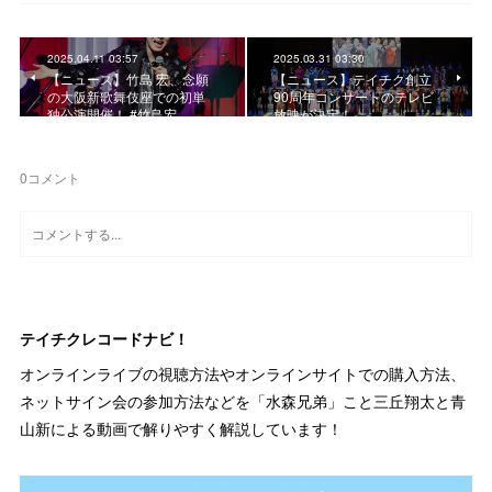
2025.04.11 03:57
2025.03.31 03:30
【ニュース】竹島 宏、念願
【ニュース】テイチク創立
の大阪新歌舞伎座での初単
90周年コンサートのテレビ
独公演開催！ #竹島宏
放映が決定！
0
コメント
テイチクレコードナビ！
オンラインライブの視聴方法やオンラインサイトでの購入方法、
ネットサイン会の参加方法などを「水森兄弟」こと三丘翔太と青
山新による動画で解りやすく解説しています！