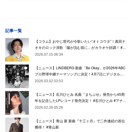
記事一覧
【コラム】おやじ世代が今歌いたい“オトコウタ”！真田ナ
オキのロック演歌「陽が沈む前に」がカラオケ好調！ #…
2026.07.15 06:34
【ニュース】LINDBERG 新曲「Be Okay」が2026年ABC
プロ野球中継テーマソングに決定！4月7日にデジタル…
2026.03.02 03:53
【ニュース】石川ひとみ 名曲『まちぶせ』発売から45周
年を記念したLPレコード発売決定！ #石川ひとみ #アナ…
2026.02.26 05:26
【ニュース】青山 新 新曲『十三ヶ月』で二作連続の首位
獲得！ #青山新