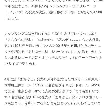
周年を記念して、45回転12インチシングルアナログレコード
（LPサイズ）の発売が決定。税抜価格は45周年にちなんで4,500
円とした。
カップリングには当時のB面曲『懐かしきリフレイン』に加え、
『さよならの理由』『にわか雨』『恋のディスコ』らの人気曲、
更には1981年当時の石川ひとみと2018年の石川ひとみのデュエ
ットが聴ける『まちぶせ（81-18バージョン）』を収録。ぬくも
りのあるレコードの音とオリジナルジャケットのアートワークを
LPサイズで楽しめる。
4月には『まちぶせ』発売45周年を記念したコンサートを東京・
大手町三井ホール（4/19）と名古屋ダイヤモンドホール（4/23）
で開催、東京公演はすでに完売の盛況ぶりで「とても嬉しいで
す！名古屋公演やDVDの発売や『まちぶせ』のアナログ盤リリー
スも決まり、令和8年の石川ひとみはとってもわくわくしていま