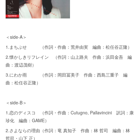
＜side-A＞
1.まちぶせ （作詞・作曲：荒井由実 編曲：松任谷正隆）
2.懐かしきリフレイン （作詞：山上路夫 作曲：浜田金吾 編
曲：渡辺茂樹）
3.にわか雨 （作詞：岡田冨美子 作曲：西島三重子 編
曲：松任谷正隆）
＜side-B＞
1.恋のディスコ （作詞・作曲：Cutugno, Pallavincini 訳詞：康
珍化 編曲：GAME）
2.さよならの理由（作詞：竜 真知子 作曲：林 哲司 編曲：林
哲司・山下 正）