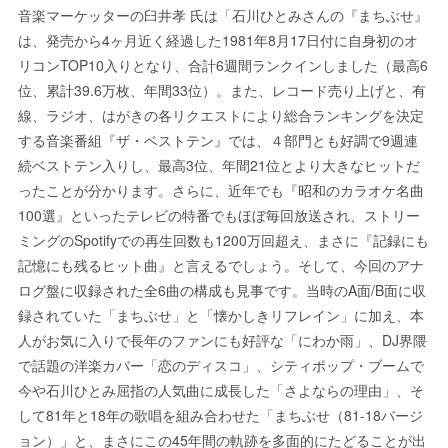
音楽マーケッターの臼井孝 氏は「石川ひとみさんの『まちぶせ』
は、発売から4ヶ月近く経過した1981年8月17日付に自身初のオ
リコンTOP10入りとなり、合計6週間ランクインしました（最高6
位、累計39.6万枚、年間33位）。また、レコード売り上げと、有
線、ラジオ、はがきの各リクエストにより総合ランキングを決定
する音楽番組『ザ・ベストテン』では、４部門とも好調で9週連
続ベストテン入りし、最高3位、年間21位とより大きなヒットだ
ったことが分かります。さらに、近年でも『昭和のカラオケ名曲
100選』といったテレビの特番でもほぼ毎回放送され、ストリー
ミングのSpotifyでの再生回数も1200万回超え、まさに『記録にも
記憶にも残るヒット曲』と言えるでしょう。そして、今回のアナ
ログ盤に収録された全6曲の構成も見事です。当時のA面/B面に収
録されていた「まちぶせ」と「懐かしきリフレイン」に加え、本
人がお気に入りで長年のファンにも好評な「にわか雨」、DJ界隈
で話題の洋楽カバー「恋のディスコ」、シティポップ・ブームで
今や石川ひとみ屈指の人気曲に成長した「さよならの理由」、そ
して81年と18年の歌唱を組み合わせた「まちぶせ（81-18バージ
ョン）」と、まさにこの45年間の軌跡を多面的にたどることが出