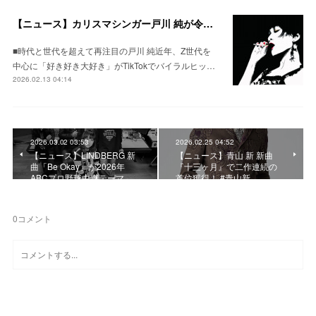
【ニュース】カリスマシンガー戸川 純が令和の時代に再注目される訳とは？ #戸川純 #禍禍女
■時代と世代を超えて再注目の戸川 純近年、Z世代を
中心に「好き好き大好き」がTikTokでバイラルヒッ…
2026.02.13 04:14
2026.03.02 03:53
2026.02.25 04:52
【ニュース】LINDBERG 新
【ニュース】青山 新 新曲
曲「Be Okay」が2026年
『十三ヶ月』で二作連続の
ABCプロ野球中継テーマ…
首位獲得！ #青山新
0
コメント