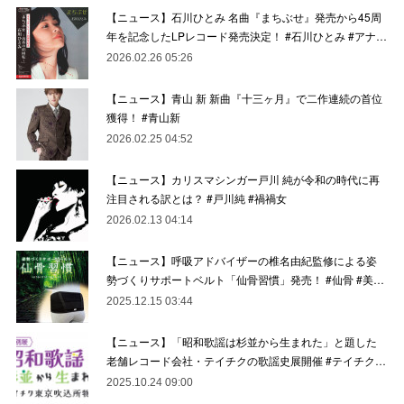
【ニュース】石川ひとみ 名曲『まちぶせ』発売から45周
年を記念したLPレコード発売決定！ #石川ひとみ #アナ…
2026.02.26 05:26
【ニュース】青山 新 新曲『十三ヶ月』で二作連続の首位
獲得！ #青山新
2026.02.25 04:52
【ニュース】カリスマシンガー戸川 純が令和の時代に再
注目される訳とは？ #戸川純 #禍禍女
2026.02.13 04:14
【ニュース】呼吸アドバイザーの椎名由紀監修による姿
勢づくりサポートベルト「仙骨習慣」発売！ #仙骨 #美…
2025.12.15 03:44
【ニュース】「昭和歌謡は杉並から生まれた」と題した
老舗レコード会社・テイチクの歌謡史展開催 #テイチク…
2025.10.24 09:00