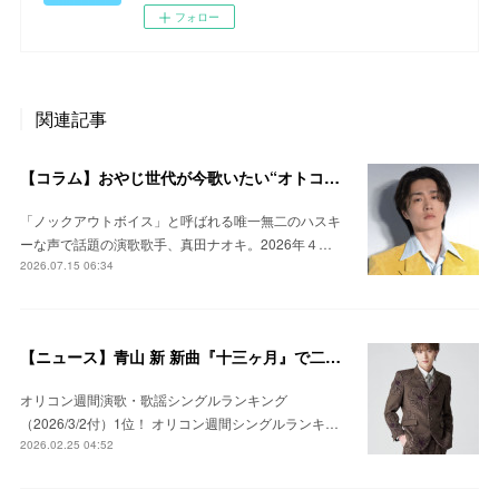
フォロー
関連記事
【コラム】おやじ世代が今歌いたい“オトコウタ”！真田ナオキのロック演歌「陽が沈む前に…」がカラオケ好調！ #真田ナオキ #怒髪天
「ノックアウトボイス」と呼ばれる唯一無二のハスキ
ーな声で話題の演歌歌手、真田ナオキ。2026年４…
2026.07.15 06:34
【ニュース】青山 新 新曲『十三ヶ月』で二作連続の首位獲得！ #青山新
オリコン週間演歌・歌謡シングルランキング
（2026/3/2付）1位！ オリコン週間シングルランキ…
2026.02.25 04:52